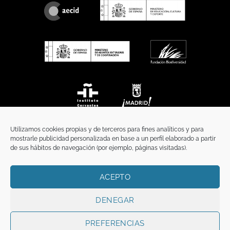
Utilizamos cookies propias y de terceros para fines analíticos y para
mostrarle publicidad personalizada en base a un perfil elaborado a partir
de sus hábitos de navegación (por ejemplo, páginas visitadas).
ACEPTO
INICIO
COMUNICACIÓN
CONTACTO
AVISO LEGAL
POLÍTICA DE PRIVACIDAD
POLÍTICA DE COOKIES
TÉRMINOS Y CONDICIONES
DENEGAR
Copyright 2026 ©
Funci
FUNCI es titular de los derechos de propiedad
intelectual e industrial de este sitio web, y es también titular o tiene la
PREFERENCIAS