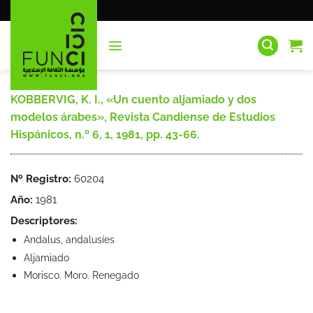
Saltar
al
contenido
KOBBERVIG, K. I., «Un cuento aljamiado y dos
modelos árabes», Revista Candiense de Estudios
Hispánicos, n.º 6, 1, 1981, pp. 43-66.
Nº Registro:
60204
Año:
1981
Descriptores:
Andalus, andalusíes
Aljamiado
Morisco. Moro. Renegado