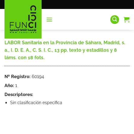
Saltar
al
contenido
LABOR Sanitaria en la Provincia de Sáhara, Madrid, s.
a., I. D. E. A., C. S. I. C., 13 pp. texto y estadillos y 8
láms. con 18 fots.
Nº Registro:
60194
Año:
1
Descriptores:
Sin clasificación específica