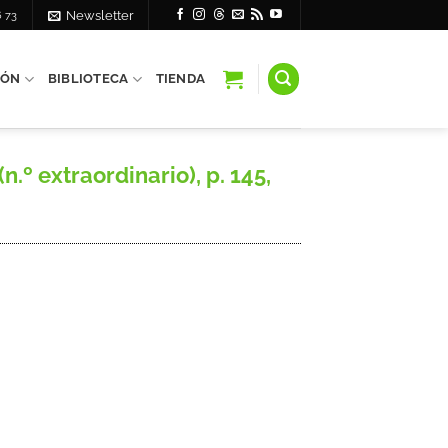
6 73
Newsletter
IÓN
BIBLIOTECA
TIENDA
.º extraordinario), p. 145,