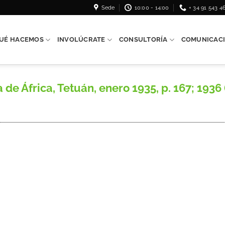
Sede
10:00 - 14:00
+ 34 91 543 4
UÉ HACEMOS
INVOLÚCRATE
CONSULTORÍA
COMUNICAC
 África, Tetuán, enero 1935, p. 167; 1936 (n