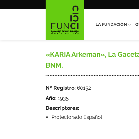
Saltar
al
contenido
LA FUNDACIÓN
Q
«KARIA Arkeman», La Gaceta de
BNM.
Nº Registro:
60152
Año:
1935
Descriptores:
Protectorado Español