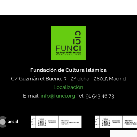
Fundación de Cultura Islámica
C/ Guzmán el Bueno, 3 - 2º dcha -
28015 Madrid
Localización
E-mail:
info@funci.org
Tel: 91 543 46 73