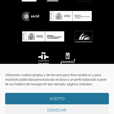
Utilizamos cookies propias y de terceros para fines analíticos y para
mostrarle publicidad personalizada en base a un perfil elaborado a partir
de sus hábitos de navegación (por ejemplo, páginas visitadas).
ACEPTO
INICIO
COMUNICACIÓN
CONTACTO
AVISO LEGAL
POLÍTICA DE PRIVACIDAD
POLÍTICA DE COOKIES
TÉRMINOS Y CONDICIONES
DENEGAR