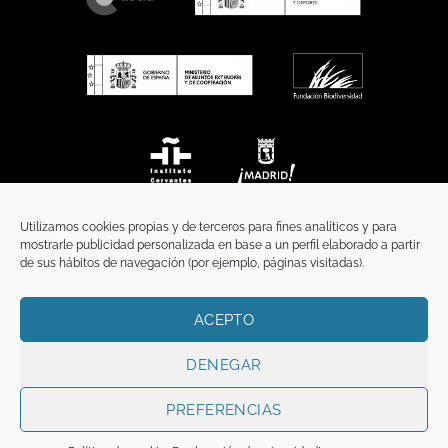
Utilizamos cookies propias y de terceros para fines analíticos y para
mostrarle publicidad personalizada en base a un perfil elaborado a partir
de sus hábitos de navegación (por ejemplo, páginas visitadas).
ACEPTO
INICIO
COMUNICACIÓN
CONTACTO
AVISO LEGAL
POLÍTICA DE PRIVACIDAD
POLÍTICA DE COOKIES
TÉRMINOS Y CONDICIONES
DENEGAR
Copyright 2026 ©
Funci
FUNCI es titular de los derechos de propiedad
intelectual e industrial de este sitio web, y es también titular o tiene la
PREFERENCIAS
correspondiente licencia sobre los derechos de propiedad intelectual,
industrial y de imagen sobre los contenidos disponibles a través del mismo.