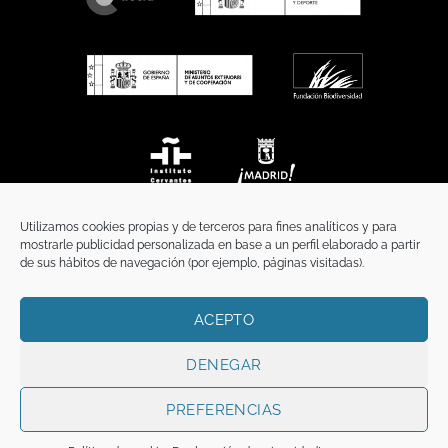
Utilizamos cookies propias y de terceros para fines analíticos y para
mostrarle publicidad personalizada en base a un perfil elaborado a partir
de sus hábitos de navegación (por ejemplo, páginas visitadas).
ACEPTO
INICIO
COMUNICACIÓN
CONTACTO
AVISO LEGAL
POLÍTICA DE PRIVACIDAD
POLÍTICA DE COOKIES
TÉRMINOS Y CONDICIONES
DENEGAR
Copyright 2026 ©
Funci
FUNCI es titular de los derechos de propiedad
intelectual e industrial de este sitio web, y es también titular o tiene la
PREFERENCIAS
correspondiente licencia sobre los derechos de propiedad intelectual,
industrial y de imagen sobre los contenidos disponibles a través del mismo.