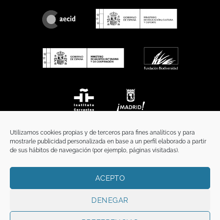
Utilizamos cookies propias y de terceros para fines analíticos y para
mostrarle publicidad personalizada en base a un perfil elaborado a partir
de sus hábitos de navegación (por ejemplo, páginas visitadas).
ACEPTO
INICIO
COMUNICACIÓN
CONTACTO
AVISO LEGAL
POLÍTICA DE PRIVACIDAD
POLÍTICA DE COOKIES
TÉRMINOS Y CONDICIONES
DENEGAR
Copyright 2026 ©
Funci
FUNCI es titular de los derechos de propiedad