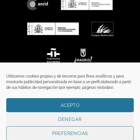
Utilizamos cookies propias y de terceros para fines analíticos y para
mostrarle publicidad personalizada en base a un perfil elaborado a partir
de sus hábitos de navegación (por ejemplo, páginas visitadas).
ACEPTO
INICIO
COMUNICACIÓN
CONTACTO
AVISO LEGAL
POLÍTICA DE PRIVACIDAD
POLÍTICA DE COOKIES
TÉRMINOS Y CONDICIONES
DENEGAR
Copyright 2026 ©
Funci
FUNCI es titular de los derechos de propiedad
intelectual e industrial de este sitio web, y es también titular o tiene la
PREFERENCIAS
correspondiente licencia sobre los derechos de propiedad intelectual,