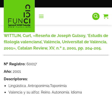
Saltar
al
contenido
WITTLIN, Curt, «Reseña de Joseph Gulsoy, ‘Estudis de
filologia valenciana’, València, Universitat de València,
2001», Catalan Review, XV, n.º 2, 2001, pp. 204-205.
Nº Registro:
60017
Año:
2001
Descriptores:
Lingüistica. Antroponimia.Toponimia
Valencia y su alfoz. Reino. Autonomía. Idioma