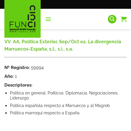
Saltar
al
contenido
VV. AA, Política Exterior, Sep/Oct 02. La divergencia
Marruecos-España, s.l., s.i., s.a.
Nº Registro:
59994
Año:
1
Descriptores:
Política en general. Poííticos. Diplomacia. Negociaciones.
Liderazgo
Política española respecto a Marruecos y al Magreb
Política marroquí respecto a España