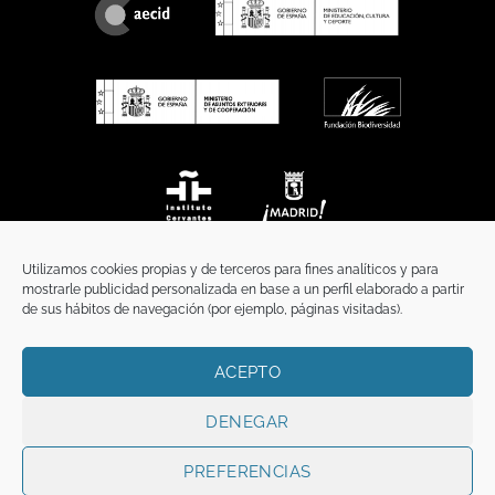
Utilizamos cookies propias y de terceros para fines analíticos y para
mostrarle publicidad personalizada en base a un perfil elaborado a partir
de sus hábitos de navegación (por ejemplo, páginas visitadas).
ACEPTO
INICIO
COMUNICACIÓN
CONTACTO
AVISO LEGAL
POLÍTICA DE PRIVACIDAD
POLÍTICA DE COOKIES
TÉRMINOS Y CONDICIONES
DENEGAR
Copyright 2026 ©
Funci
FUNCI es titular de los derechos de propiedad
intelectual e industrial de este sitio web, y es también titular o tiene la
PREFERENCIAS
correspondiente licencia sobre los derechos de propiedad intelectual,