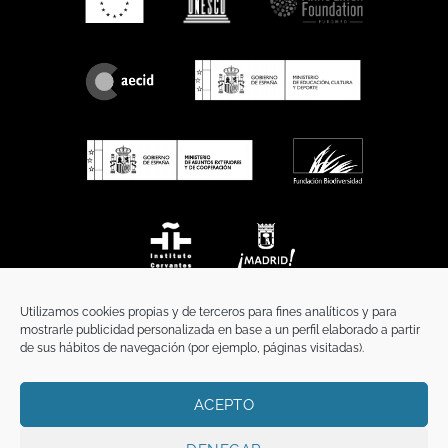
Utilizamos cookies propias y de terceros para fines analíticos y para
mostrarle publicidad personalizada en base a un perfil elaborado a partir
de sus hábitos de navegación (por ejemplo, páginas visitadas).
ACEPTO
INICIO
COMUNICACIÓN
CONTACTO
AVISO LEGAL
POLÍTICA DE PRIVACIDAD
POLÍTICA DE COOKIES
TÉRMINOS Y CONDICIONES