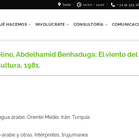
Sede
10:00 - 14:00
+ 34 91 543 4
UÉ HACEMOS
INVOLÚCRATE
CONSULTORÍA
COMUNICAC
o, Abdelhamid Benhaduga: El viento del S
ultura, 1981.
ua árabe, Oriente Medio. Irán. Turquía.
árabe y otras. Intérpretes, trujumanes