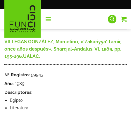
Saltar
al
contenido
VILLEGAS GONZÁLEZ, Marcelino, «‘Zakariyya’ Tamir,
once años después», Sharq al-Andalus, VI, 1989, pp.
195-196.UALAC.
Nº Registro:
59943
Año:
1989
Descriptores:
Egipto
Literatura