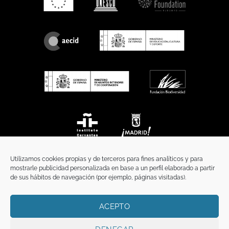
Utilizamos cookies propias y de terceros para fines analíticos y para
mostrarle publicidad personalizada en base a un perfil elaborado a partir
de sus hábitos de navegación (por ejemplo, páginas visitadas).
ACEPTO
INICIO
COMUNICACIÓN
CONTACTO
AVISO LEGAL
POLÍTICA DE PRIVACIDAD
POLÍTICA DE COOKIES
TÉRMINOS Y CONDICIONES