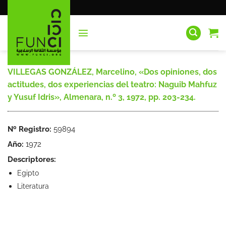
Saltar
al
contenido
VILLEGAS GONZÁLEZ, Marcelino, «Dos opiniones, dos
actitudes, dos experiencias del teatro: Naguib Mahfuz
y Yusuf Idris», Almenara, n.º 3, 1972, pp. 203-234.
Nº Registro:
59894
Año:
1972
Descriptores:
Egipto
Literatura