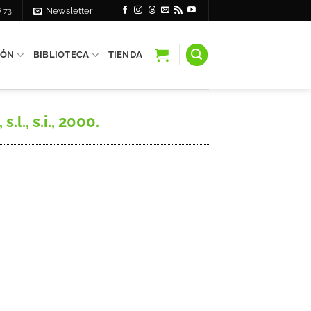
6 73
Newsletter
IÓN
BIBLIOTECA
TIENDA
l., s.i., 2000.