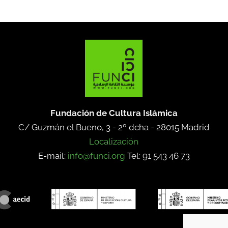
Fundación de Cultura Islámica
C/ Guzmán el Bueno, 3 - 2º dcha -
28015 Madrid
Localización
E-mail:
info@funci.org
Tel: 91 543 46 73