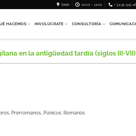
Sede
10:00 - 14:00
+ 34 91 543 4
UÉ HACEMOS
INVOLÚCRATE
CONSULTORÍA
COMUNICAC
a en la antigüedad tardía (siglos III-VII), s.
 Iberos. Prerromanos, Púnicos. Romanos