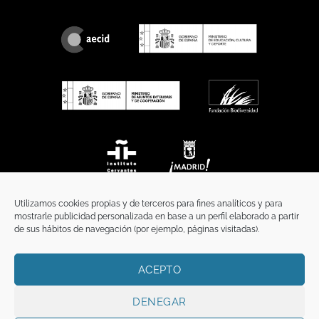
Utilizamos cookies propias y de terceros para fines analíticos y para
mostrarle publicidad personalizada en base a un perfil elaborado a partir
de sus hábitos de navegación (por ejemplo, páginas visitadas).
ACEPTO
INICIO
COMUNICACIÓN
CONTACTO
AVISO LEGAL
POLÍTICA DE PRIVACIDAD
POLÍTICA DE COOKIES
TÉRMINOS Y CONDICIONES
DENEGAR
Copyright 2026 ©
Funci
FUNCI es titular de los derechos de propiedad