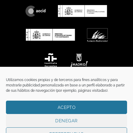
Utilizamos cookies propias y de terceros para fines analíticos y para
mostrarle publicidad personalizada en base a un perfil elaborado a partir
de sus hábitos de navegación (por ejemplo, páginas visitadas).
ACEPTO
INICIO
COMUNICACIÓN
CONTACTO
AVISO LEGAL
POLÍTICA DE PRIVACIDAD
POLÍTICA DE COOKIES
TÉRMINOS Y CONDICIONES
DENEGAR
Copyright 2026 ©
Funci
FUNCI es titular de los derechos de propiedad
intelectual e industrial de este sitio web, y es también titular o tiene la