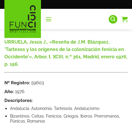
Saltar
al
contenido
URRUELA, Jesús J., «Reseña de J.M. Blázquez,
‘Tartesos y los orígenes de la colonización fenicia en
Occidente’», Arbor, t. XCIII, n.º 361, Madrid, enero 1976,
p. 156.
Nº Registro:
59603
Año:
1976
Descriptores:
Andalucía. Autonomía. Tartessós. Andalucismo
Bizantinos. Celtas. Fenicios. Griegos. Iberos. Prerromanos,
Púnicos. Romanos