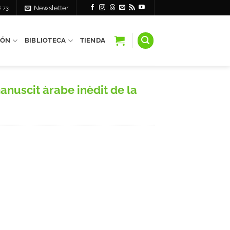
6 73
Newsletter
IÓN
BIBLIOTECA
TIENDA
nuscit àrabe inèdit de la