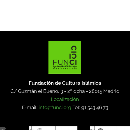
Fundación de Cultura Islámica
C/ Guzmán el Bueno, 3 - 2º dcha -
28015 Madrid
Localización
E-mail:
info@funci.org
Tel: 91 543 46 73