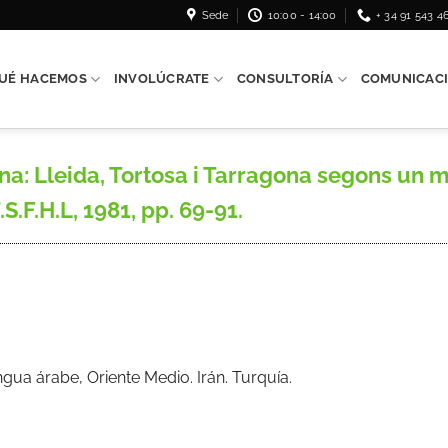
Sede
10:00 - 14:00
+ 34 91 543 4
UÉ HACEMOS
INVOLÚCRATE
CONSULTORÍA
COMUNICAC
: Lleida, Tortosa i Tarragona segons un ma
S.F.H.L, 1981, pp. 69-91.
ua árabe, Oriente Medio. Irán. Turquía.