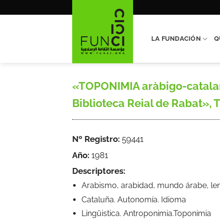
Saltar
al
contenido
LA FUNDACIÓN
Q
«TOPONIMIA aràbigo-catalana
Biblioteca Reial de Rabat», T.
Nº Registro:
59441
Año:
1981
Descriptores:
Arabismo, arabidad, mundo árabe, leng
Cataluña. Autonomía. Idioma
Lingüistica. Antroponimia.Toponimia