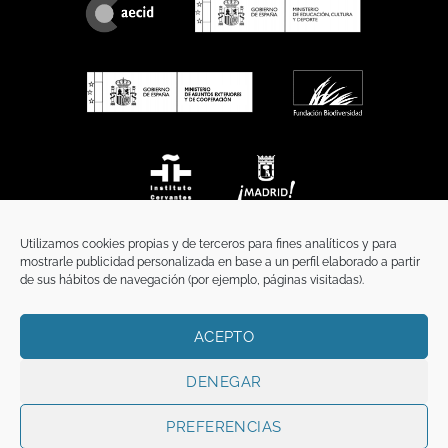
Utilizamos cookies propias y de terceros para fines analíticos y para
mostrarle publicidad personalizada en base a un perfil elaborado a partir
de sus hábitos de navegación (por ejemplo, páginas visitadas).
ACEPTO
INICIO
COMUNICACIÓN
CONTACTO
AVISO LEGAL
POLÍTICA DE PRIVACIDAD
POLÍTICA DE COOKIES
TÉRMINOS Y CONDICIONES
DENEGAR
Copyright 2026 ©
Funci
FUNCI es titular de los derechos de propiedad
intelectual e industrial de este sitio web, y es también titular o tiene la
PREFERENCIAS
correspondiente licencia sobre los derechos de propiedad intelectual,