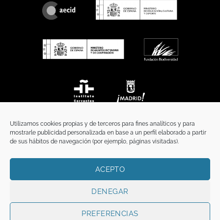
Utilizamos cookies propias y de terceros para fines analíticos y para
mostrarle publicidad personalizada en base a un perfil elaborado a partir
de sus hábitos de navegación (por ejemplo, páginas visitadas).
ACEPTO
INICIO
COMUNICACIÓN
CONTACTO
AVISO LEGAL
POLÍTICA DE PRIVACIDAD
POLÍTICA DE COOKIES
TÉRMINOS Y CONDICIONES
DENEGAR
Copyright 2026 ©
Funci
FUNCI es titular de los derechos de propiedad
intelectual e industrial de este sitio web, y es también titular o tiene la
PREFERENCIAS