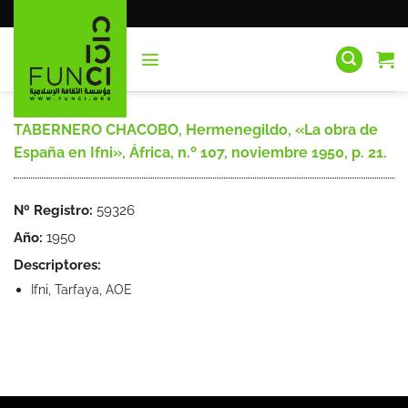
Saltar
al
contenido
TABERNERO CHACOBO, Hermenegildo, «La obra de
España en Ifni», África, n.º 107, noviembre 1950, p. 21.
Nº Registro:
59326
Año:
1950
Descriptores:
Ifni, Tarfaya, AOE