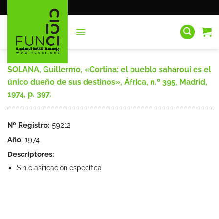
Saltar
al
contenido
SOLANA, Guillermo, «Cortina: el pueblo saharoui es el
único dueño de sus destinos», África, n.º 395, Madrid,
1974, p. 397.
Nº Registro:
59212
Año:
1974
Descriptores:
Sin clasificación específica