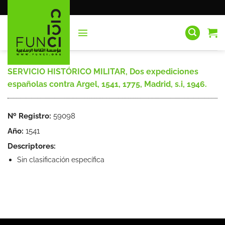
Saltar
al
contenido
SERVICIO HISTÓRICO MILITAR, Dos expediciones
españolas contra Argel, 1541, 1775, Madrid, s.i, 1946.
Nº Registro:
59098
Año:
1541
Descriptores:
Sin clasificación específica