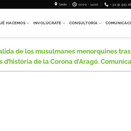
Sede
10:00 - 14:00
+ 34 91 543 4
UÉ HACEMOS
INVOLÚCRATE
CONSULTORÍA
COMUNICAC
ida de los musulmanes menorquines tras la
és d’història de la Corona d’Aragó. Comunicac