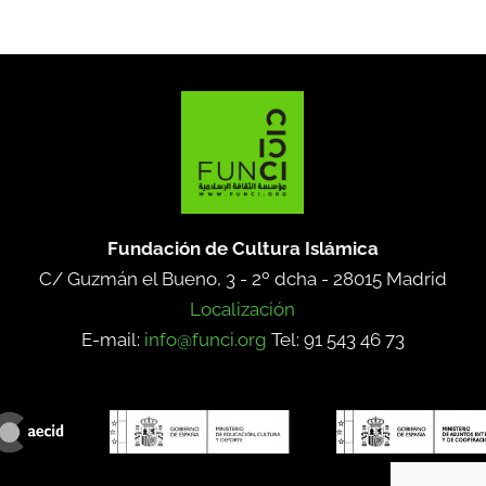
Fundación de Cultura Islámica
C/ Guzmán el Bueno, 3 - 2º dcha -
28015 Madrid
Localización
E-mail:
info@funci.org
Tel: 91 543 46 73