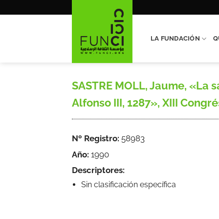
Saltar
al
contenido
LA FUNDACIÓN
Q
SASTRE MOLL, Jaume, «La sal
Alfonso III, 1287», XIII Congr
Nº Registro:
58983
Año:
1990
Descriptores:
Sin clasificación específica