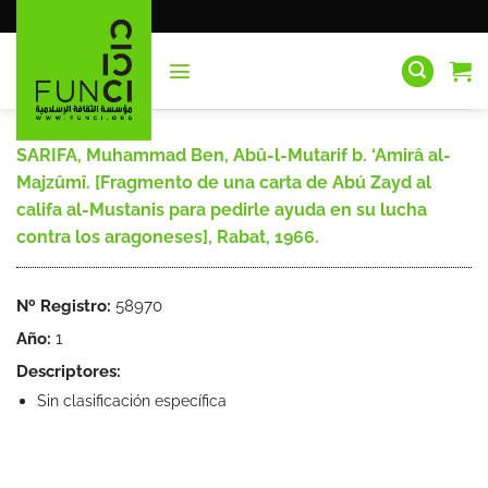
Saltar
al
contenido
SARIFA, Muhammad Ben, Abû-l-Mutarif b. ‘Amirâ al-
Majzûmî. [Fragmento de una carta de Abú Zayd al
califa al-Mustanis para pedirle ayuda en su lucha
contra los aragoneses], Rabat, 1966.
Nº Registro:
58970
Año:
1
Descriptores:
Sin clasificación específica