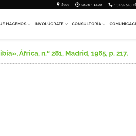
Sede
10:00 - 14:00
+ 34 91 543 4
UÉ HACEMOS
INVOLÚCRATE
CONSULTORÍA
COMUNICAC
bia», África, n.º 281, Madrid, 1965, p. 217.