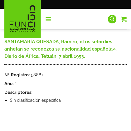
Saltar
al
contenido
SANTAMARÍA QUESADA, Ramiro, «Los sefardíes
anhelan se reconozca su nacionalidad española»,
Diario de África. Tetuán, 7 abril 1953.
Nº Registro:
58881
Año:
1
Descriptores:
Sin clasificación específica