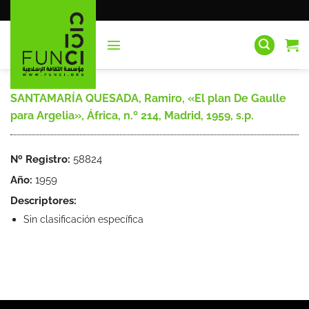
Saltar
al
contenido
SANTAMARÍA QUESADA, Ramiro, «El plan De Gaulle
para Argelia», África, n.º 214, Madrid, 1959, s.p.
Nº Registro:
58824
Año:
1959
Descriptores:
Sin clasificación específica