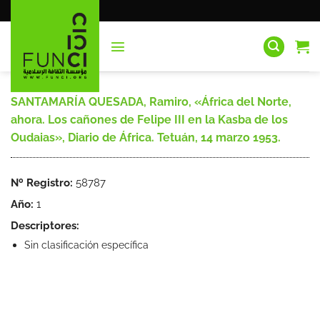
Saltar
al
contenido
SANTAMARÍA QUESADA, Ramiro, «África del Norte,
ahora. Los cañones de Felipe III en la Kasba de los
Oudaias», Diario de África. Tetuán, 14 marzo 1953.
Nº Registro:
58787
Año:
1
Descriptores:
Sin clasificación específica