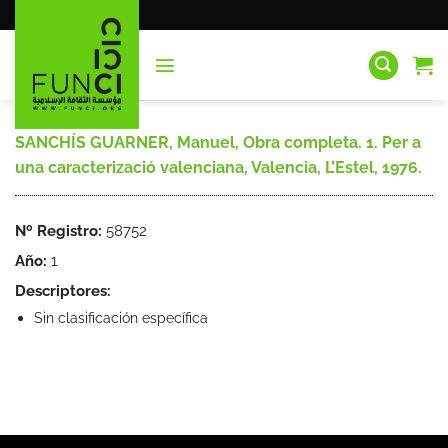
Saltar
al
contenido
SANCHÍS GUARNER, Manuel, Obra completa. 1. Per a
una caracterizació valenciana, Valencia, L’Estel, 1976.
Nº Registro:
58752
Año:
1
Descriptores:
Sin clasificación específica