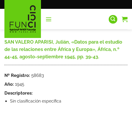
Saltar
al
contenido
SAN VALERO APARISI, Julián, «Datos para el estudio
de las relaciones entre África y Europa», África, n.º
44-45, agosto-septiembre 1945, pp. 39-43.
Nº Registro:
58683
Año:
1945
Descriptores:
Sin clasificación específica