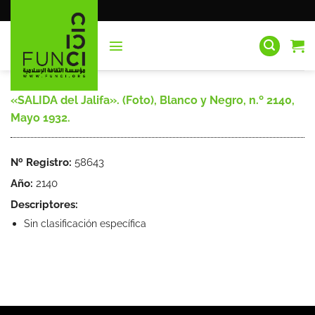
Saltar
al
contenido
«SALIDA del Jalifa». (Foto), Blanco y Negro, n.º 2140,
Mayo 1932.
Nº Registro:
58643
Año:
2140
Descriptores:
Sin clasificación específica