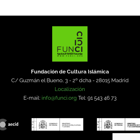
Fundación de Cultura Islámica
C/ Guzmán el Bueno, 3 - 2º dcha -
28015 Madrid
Localización
E-mail:
info@funci.org
Tel: 91 543 46 73