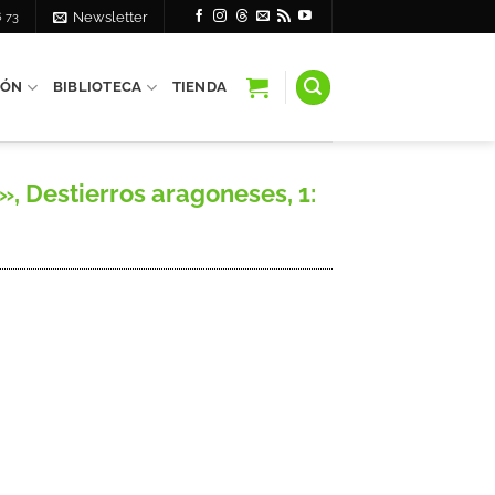
6 73
Newsletter
IÓN
BIBLIOTECA
TIENDA
, Destierros aragoneses, 1: