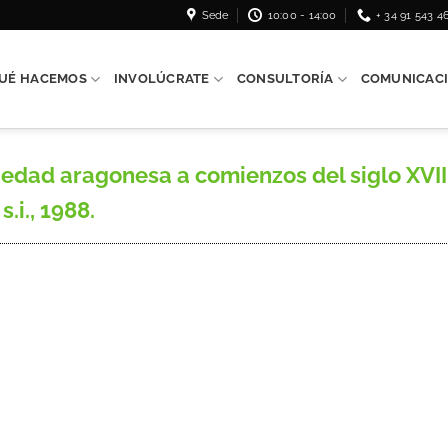
Sede
10:00 - 14:00
+ 34 91 543 4
UÉ HACEMOS
INVOLÚCRATE
CONSULTORÍA
COMUNICAC
edad aragonesa a comienzos del siglo XVII»
.i., 1988.