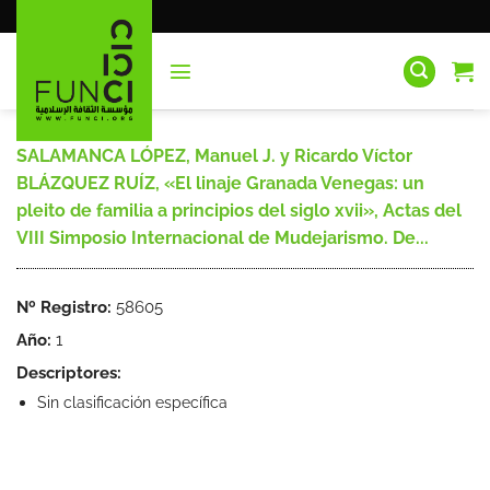
Saltar
al
contenido
SALAMANCA LÓPEZ, Manuel J. y Ricardo Víctor
BLÁZQUEZ RUÍZ, «El linaje Granada Venegas: un
pleito de familia a principios del siglo xvii», Actas del
VIII Simposio Internacional de Mudejarismo. De...
Nº Registro:
58605
Año:
1
Descriptores:
Sin clasificación específica