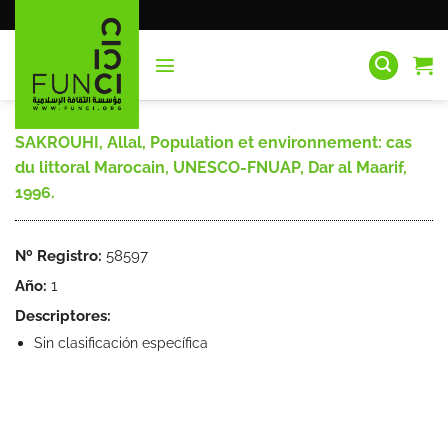
Saltar
al
contenido
SAKROUHI, Allal, Population et environnement: cas
du littoral Marocain, UNESCO-FNUAP, Dar al Maarif,
1996.
Nº Registro:
58597
Año:
1
Descriptores:
Sin clasificación específica