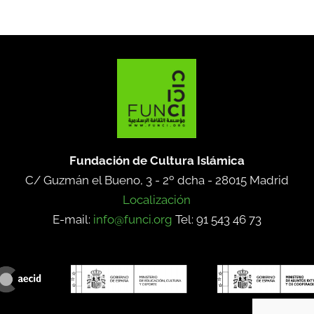
Fundación de Cultura Islámica
C/ Guzmán el Bueno, 3 - 2º dcha -
28015 Madrid
Localización
E-mail:
info@funci.org
Tel: 91 543 46 73