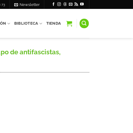
6 73
Newsletter
IÓN
BIBLIOTECA
TIENDA
po de antifascistas,