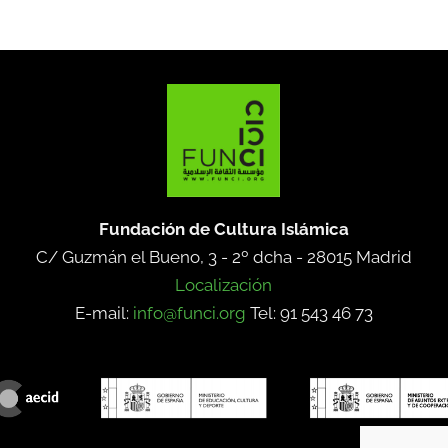
Fundación de Cultura Islámica
C/ Guzmán el Bueno, 3 - 2º dcha -
28015 Madrid
Localización
E-mail:
info@funci.org
Tel: 91 543 46 73