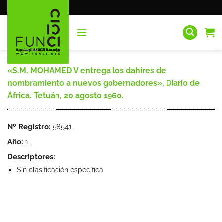
Saltar
al
contenido
«S.M. MOHAMED V entrega los dahires de
nombramiento a nuevos gobernadores», Diario de
África. Tetuán, 20 agosto 1960.
Nº Registro:
58541
Año:
1
Descriptores:
Sin clasificación específica