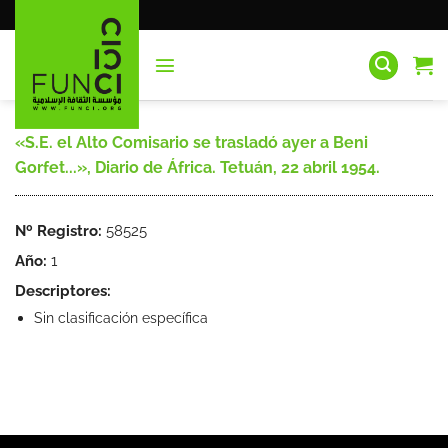
Saltar
al
contenido
«S.E. el Alto Comisario se trasladó ayer a Beni
Gorfet...», Diario de África. Tetuán, 22 abril 1954.
Nº Registro:
58525
Año:
1
Descriptores:
Sin clasificación específica