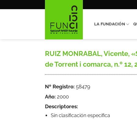
Saltar
al
contenido
LA FUNDACIÓN
Q
RUIZ MONRABAL, Vicente, «Sed
de Torrent i comarca, n.º 12, 
Nº Registro:
58479
Año:
2000
Descriptores:
Sin clasificación específica