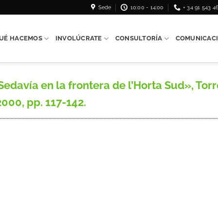
Sede
10:00 - 14:00
+ 34 91 543 4
UÉ HACEMOS
INVOLÚCRATE
CONSULTORÍA
COMUNICAC
avía en la frontera de l’Horta Sud», Torre
2000, pp. 117-142.