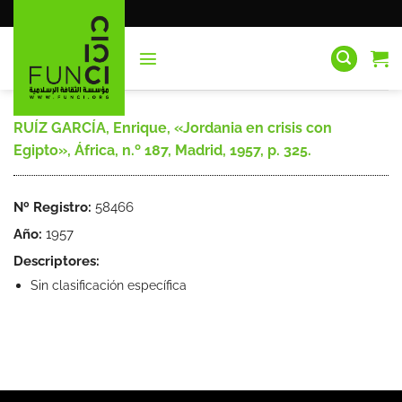
Saltar
al
contenido
RUÍZ GARCÍA, Enrique, «Jordania en crisis con
Egipto», África, n.º 187, Madrid, 1957, p. 325.
Nº Registro:
58466
Año:
1957
Descriptores:
Sin clasificación específica