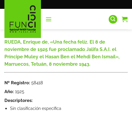
Saltar
al
contenido
RUEDA, Enrique de, «Una fecha felíz. El 8 de
noviembre de 1925 fue proclamado Jalifa S.A.I. el
Príncipe Muley el Hasan Ben el Mehdi Ben Ismaíl»,
Marruecos, Tetuán, 8 noviembre 1943.
Nº Registro:
58418
Año:
1925
Descriptores:
Sin clasificación específica