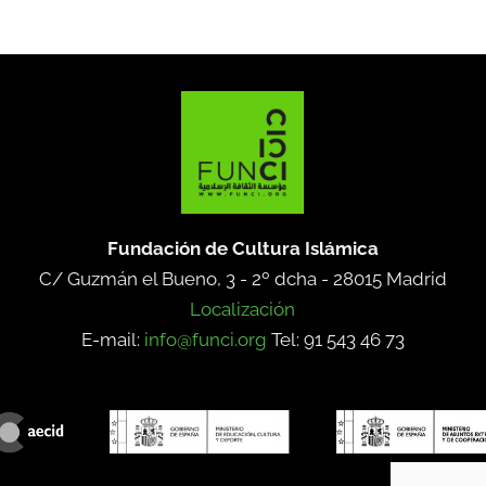
Fundación de Cultura Islámica
C/ Guzmán el Bueno, 3 - 2º dcha -
28015 Madrid
Localización
E-mail:
info@funci.org
Tel: 91 543 46 73