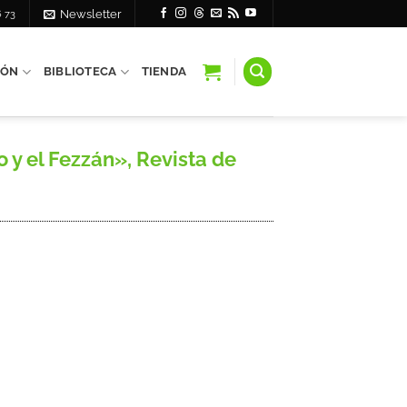
6 73
Newsletter
IÓN
BIBLIOTECA
TIENDA
 y el Fezzán», Revista de