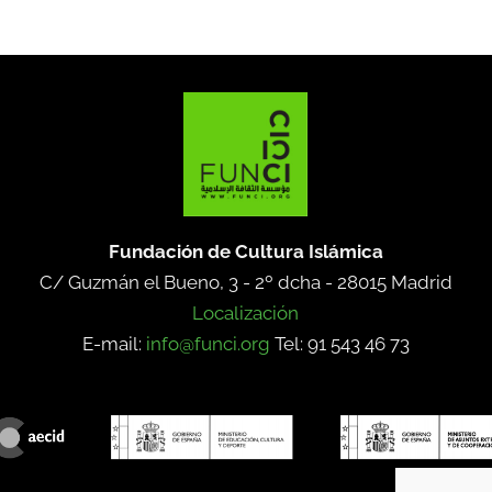
Fundación de Cultura Islámica
C/ Guzmán el Bueno, 3 - 2º dcha -
28015 Madrid
Localización
E-mail:
info@funci.org
Tel: 91 543 46 73