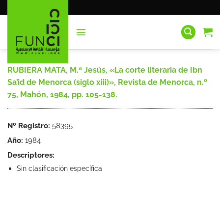
Saltar
al
contenido
RUBIERA MATA, M.ª Jesús, «La corte literaria de Ibn
Sa’id de Menorca (siglo xiii)», Revista de Menorca, n.º
75, Mahón, 1984, pp. 105-138.
Nº Registro:
58395
Año:
1984
Descriptores:
Sin clasificación específica