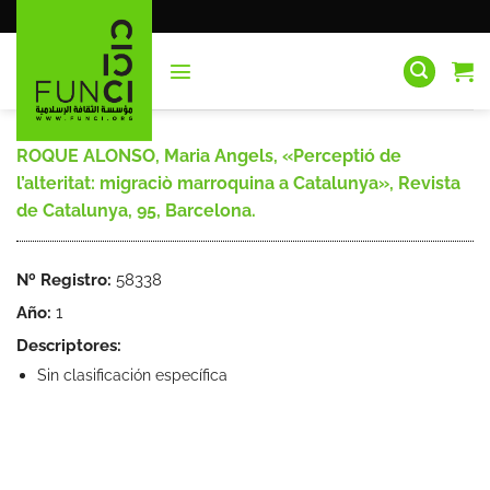
Saltar
al
contenido
ROQUE ALONSO, Maria Angels, «Perceptió de
l’alteritat: migraciò marroquina a Catalunya», Revista
de Catalunya, 95, Barcelona.
Nº Registro:
58338
Año:
1
Descriptores:
Sin clasificación específica