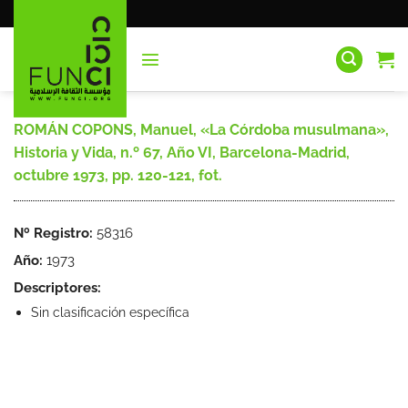
Saltar
al
contenido
ROMÁN COPONS, Manuel, «La Córdoba musulmana»,
Historia y Vida, n.º 67, Año VI, Barcelona-Madrid,
octubre 1973, pp. 120-121, fot.
Nº Registro:
58316
Año:
1973
Descriptores:
Sin clasificación específica