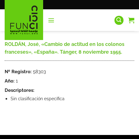
Saltar
al
contenido
ROLDÁN, José, «Cambio de actitud en los colonos
franceses», «España». Tánger, 8 noviembre 1955.
Nº Registro:
58303
Año:
1
Descriptores:
Sin clasificación específica