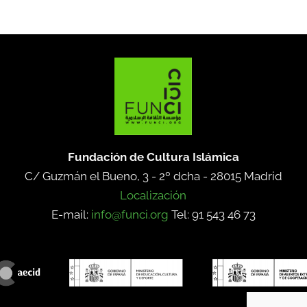
Fundación de Cultura Islámica
C/ Guzmán el Bueno, 3 - 2º dcha -
28015 Madrid
Localización
E-mail:
info@funci.org
Tel: 91 543 46 73