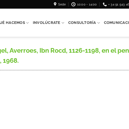
Sede
10:00 - 14:00
+ 34 91 543 4
UÉ HACEMOS
INVOLÚCRATE
CONSULTORÍA
COMUNICAC
, Averroes, Ibn Rocd, 1126-1198, en el p
 1968.